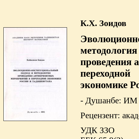
К.Х. Зоидов
Эволюционно
методология
проведения 
переходной
экономике Р
- Душанбе: ИМ А
Рецензент: ака
УДК ЗЗО