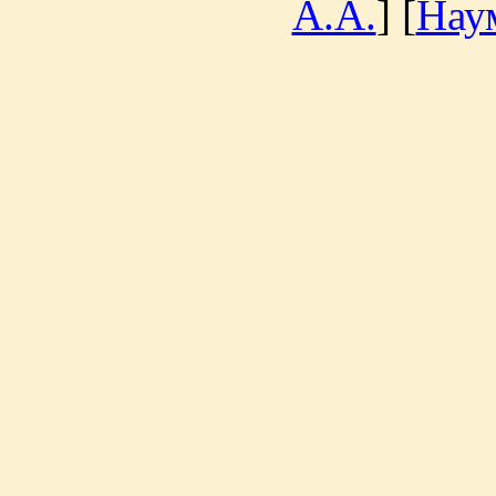
А.А.
] [
Нау