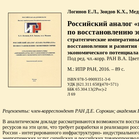
Логинов Е.Л., Зоидов К.Х., Мед
Российский аналог 
по восстановлению 
стратегические императив
восстановления и развития
экономического потенциала
Под ред. чл.-корр. РАН В.А. Цве
М.: ИПР РАН, 2016. – 89 с.
ISBN 978-5-9909351-3-6
УДК [621.311:658](470+571)
ББК 65.304.13(2Рос)-2
Л 69
Рецензенты: член-корреспондент РАН Д.Е. Сорокин; академик
В аналитическом докладе рассматриваются возможности восст
ресурсов на эти цели, что требует разработки и реализации ро
России - интегрированного инфраструктурно- индустриальног
энергетических услуг сирийских и российских товаропроизво