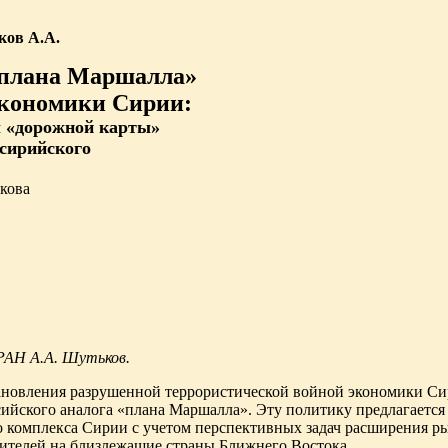
ков А.А.
«плана Маршалла»
экономики Сирии:
ы «дорожной карты»
 сирийского
ткова
 РАН А.А. Шутьков.
ановления разрушенной террористической войной экономики Си
ссийского аналога «плана Маршалла». Эту политику предлагается
о комплекса Сирии с учетом перспективных задач расширения р
дителей на близлежащие страны Ближнего Востока.